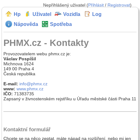
Nepřihlášený uživatel (
Přihlásit
/
Registrovat
)
Hp
Uživatel
Vozidla
Log
Nápověda
Spotřeba
PHMX.cz - Kontakty
Provozovatelem webu phmx.cz je:
Václav Pospíšil
Michnova 1624
149 00
Praha 4
Česká republika
E-mail:
info@phmx.cz
www:
www.phmx.cz
IČO:
71383735
Zapsaný v živnostenském rejstříku u Úřadu městské části Praha 11
Kontaktní formulář
Chcete se na něco zeptat, máte nápad na rozšíření, nebo mi jen